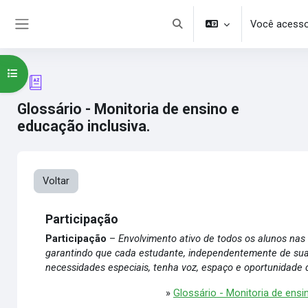
Ir para o conteúdo principal
Você acesso
Alternar entrada de pesquisa
Painel lateral
Abrir índice do curso
Glossário - Monitoria de ensino e
educação inclusiva.
Voltar
Participação
Participação
–
Envolvimento ativo de todos os alunos nas 
garantindo que cada estudante, independentemente de sua
necessidades especiais, tenha voz, espaço e oportunidade 
»
Glossário - Monitoria de ensi