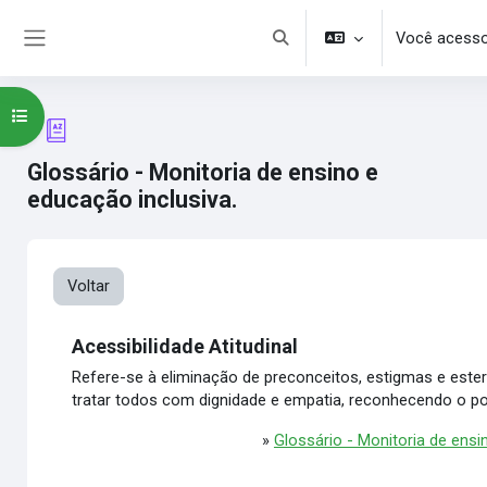
Ir para o conteúdo principal
Você acesso
Alternar entrada de pesquisa
Painel lateral
Abrir índice do curso
Glossário - Monitoria de ensino e
educação inclusiva.
Voltar
Acessibilidade Atitudinal
Refere-se à eliminação de preconceitos, estigmas e estere
tratar todos com dignidade e empatia, reconhecendo o po
»
Glossário - Monitoria de ensi