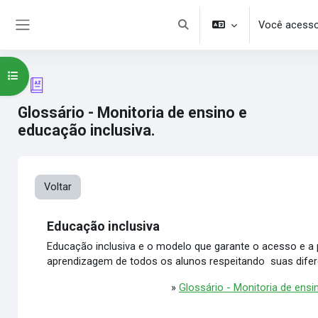
Ir para o conteúdo principal
Você acesso
Alternar entrada de pesquisa
Painel lateral
Abrir índice do curso
Glossário - Monitoria de ensino e
educação inclusiva.
Voltar
Educação inclusiva
Educação inclusiva e o modelo que garante o acesso e a
aprendizagem de todos os alunos respeitando suas dife
»
Glossário - Monitoria de ensi