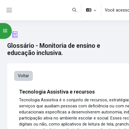
Ir para o conteúdo principal
Você acesso
Alternar entrada de pesquisa
Painel lateral
Abrir índice do curso
Glossário - Monitoria de ensino e
educação inclusiva.
Voltar
Tecnologia Assistiva e recursos
Tecnologia Assistiva é o conjunto de recursos, estratégi
serviços que auxiliam pessoas com deficiência ou com 
educacionais específicas a desenvolverem autonomia, in
participação ativa no ambiente escolar e social. Esses r
digitais ou não, como aplicativos de leitura de tela, pran