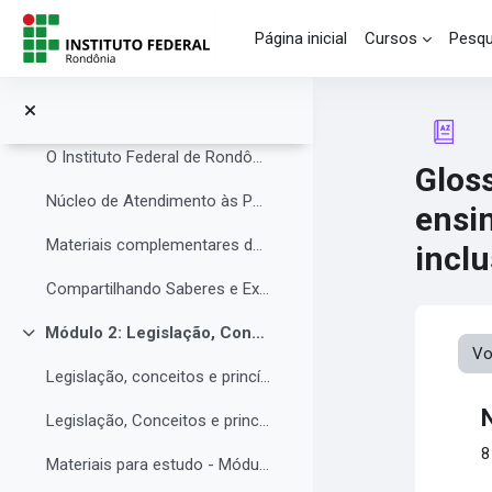
Ir para o conteúdo principal
Avisos
Página inicial
Cursos
Pesqu
Módulo 1: Apresentação da Instituição e do NAPNE.
Contrair
O Instituto Federal de Rondônia - IFRO
O Instituto Federal de Rondônia - IFRO
Gloss
Núcleo de Atendimento às Pessoas com Necessidades Educacionais Específicas (NAPNE)
ensi
Materiais complementares do Módulo 1
inclu
Compartilhando Saberes e Experiências.
Módulo 2: Legislação, Conceitos e princípios da educação inclusiva.
Contrair
Vo
Legislação, conceitos e princípios da educação inclusiva.
Legislação, Conceitos e princípios da educação inclusiva (parte 2)
8
Materiais para estudo - Módulo 2.