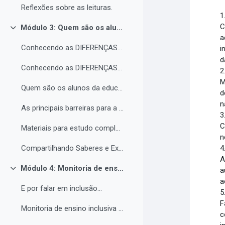
Reflexões sobre as leituras.
1
C
Módulo 3: Quem são os alunos da educação inclusiva.
Contrair
a
Conhecendo as DIFERENÇAS para promover a IGUALDADE com EQUIDADE.
i
d
Conhecendo as DIFERENÇAS para promover a IGUALDADE com EQUIDADE.
2
M
Quem são os alunos da educação inclusiva.
d
n
As principais barreiras para a inclusão.
3
C
Materiais para estudo complementar - Módulo 3.
n
4
Compartilhando Saberes e Experiências. 2
A
Módulo 4: Monitoria de ensino inclusiva no processo formativo de estudantes com Necessidades Educacionais Específicas - NEE no contexto da Educação Profissional e Tecnológica.
a
Contrair
a
E por falar em inclusão...
5
F
Monitoria de ensino inclusiva junto a estudante com Necessidades Educacionais Específicas - NEE no contexto da Educação Profissional e Tecnológica.
c