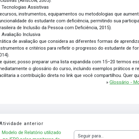
nclusivas (Ainscow, 2005).
. Tecnologias Assistivas
ecursos, instrumentos, equipamentos ou metodologias que aume
uncionalidade do estudante com deficiência, permitindo sua partici
rasileira de Inclusão da Pessoa com Deficiência, 2015).
. Avaliação Inclusiva
rática de avaliação que considera as diferentes formas de aprendi
nstrumentos e critérios para refletir o progresso do estudante de fo
014).
e quiser, posso preparar uma lista expandida com 15–20 termos ess
mediatamente o glossário do curso, incluindo exemplos práticos e re
acilitaria a contribuição direta no link que você compartilhou. Quer q
»
Glossário - Mo
Atividade anterior
Modelo de Relatório utilizado 
Seguir para...