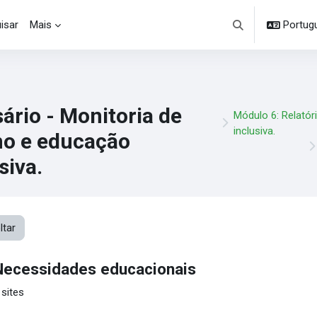
isar
Mais
Portuguê
Alternar entrada d
ário - Monitoria de
Módulo 6: Relatór
inclusiva.
no e educação
siva.
ltar
Necessidades educacionais
 sites