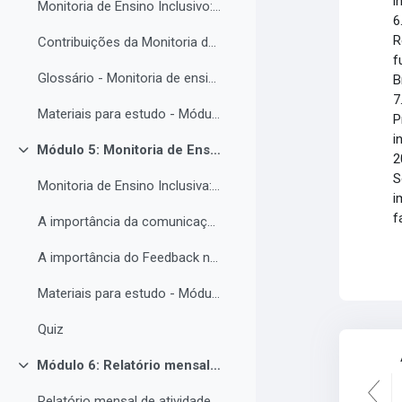
i
Monitoria de Ensino Inclusivo: Conceitos e Objetivos.
6
R
Contribuições da Monitoria de ensino inclusiva para o estudante com Necessidades Educacionais Específicas.
f
Glossário - Monitoria de ensino e educação inclusiva.
B
7
Materiais para estudo - Módulo 4.
P
i
Módulo 5: Monitoria de Ensino Inclusiva, comunicação e feedback.
Contrair
2
S
Monitoria de Ensino Inclusiva: comunicação e feedback.
i
f
A importância da comunicação entre o(a) monitor(a) e o estudantes PNE.
A importância do Feedback na monitoria de ensino inclusiva.
Materiais para estudo - Módulo 5.
Quiz
Módulo 6: Relatório mensal de atividades da Monitoria de ensino inclusiva.
Contrair
Relatório mensal de atividades da Monitoria de ensino inclusiva.