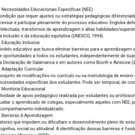
. Necessidades Educacionais Específicas (NEE)
ondição que requer ajustes ou estratégias pedagógicas diferenciad
cessar e participar plenamente do processo educativo. Engloba defici
ntelectuais, transtornos de aprendizagem e altas habilidades/super
a inclusão e da educação equitativa (UNESCO, 1994).
. Educação Inclusiva
odelo educativo que busca eliminar barreiras para a aprendizagem e 
e oportunidades a todos os estudantes, independentemente de suas c
a Declaração de Salamanca e em autores como Booth e Ainscow (2
. Adaptação Curricular
onjunto de modificações no currículo ou na metodologia de ensino
ecessidades específicas dos estudantes. Pode ser temporal, de cont
. Monitoria Educacional
tividade de apoio pedagógico realizada por estudantes ou profissio
uxiliar o aprendizado de colegas, especialmente aqueles com NEE, 
companhamento individualizado.
. Barreiras à Aprendizagem
atores que impedem ou dificultam o desenvolvimento pleno do estud
ognitiva, social ou atitudinal. A identificação dessas barreiras é f