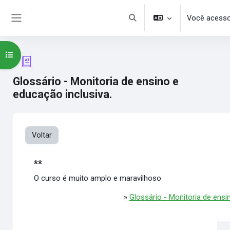
Ir para o conteúdo principal
Você acesso
Alternar entrada de pesquisa
Painel lateral
Abrir índice do curso
Glossário - Monitoria de ensino e
educação inclusiva.
Voltar
**
O curso é muito amplo e maravilhoso
»
Glossário - Monitoria de ensi