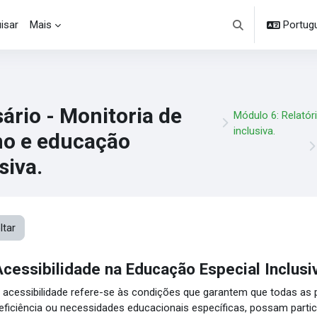
isar
Mais
Portuguê
Alternar entrada d
ário - Monitoria de
Módulo 6: Relatór
inclusiva.
no e educação
siva.
ltar
Acessibilidade na Educação Especial Inclusi
 acessibilidade refere-se às condições que garantem que todas as
eficiência ou necessidades educacionais específicas, possam parti