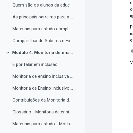
s
Quem são os alunos da educação inclusiva.
d
i
As principais barreiras para a inclusão.
P
Materiais para estudo complementar - Módulo 3.
i
e
Compartilhando Saberes e Experiências. 2

Módulo 4: Monitoria de ensino inclusiva no processo formativo de estudantes com Necessidades Educacionais Específicas - NEE no contexto da Educação Profissional e Tecnológica.
Contrair
V
E por falar em inclusão...
Monitoria de ensino inclusiva junto a estudante com Necessidades Educacionais Específicas - NEE no contexto da Educação Profissional e Tecnológica.
Monitoria de Ensino Inclusivo: Conceitos e Objetivos.
Contribuições da Monitoria de ensino inclusiva para o estudante com Necessidades Educacionais Específicas.
Glossário - Monitoria de ensino e educação inclusiva.
Materiais para estudo - Módulo 4.