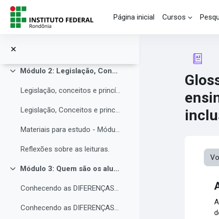
Ir para o conteúdo principal
Núcleo de Atendimento às Pessoas com Necessidades Educacionais Específicas (NAPNE)
Página inicial
Cursos
Pesqu
Materiais complementares do Módulo 1
Compartilhando Saberes e Experiências.
Módulo 2: Legislação, Conceitos e princípios da educação inclusiva.
Contrair
Gloss
Legislação, conceitos e princípios da educação inclusiva.
ensi
Legislação, Conceitos e princípios da educação inclusiva (parte 2)
inclu
Materiais para estudo - Módulo 2.
Reflexões sobre as leituras.
Vo
Módulo 3: Quem são os alunos da educação inclusiva.
Contrair
Conhecendo as DIFERENÇAS para promover a IGUALDADE com EQUIDADE.
A
Conhecendo as DIFERENÇAS para promover a IGUALDADE com EQUIDADE.
d