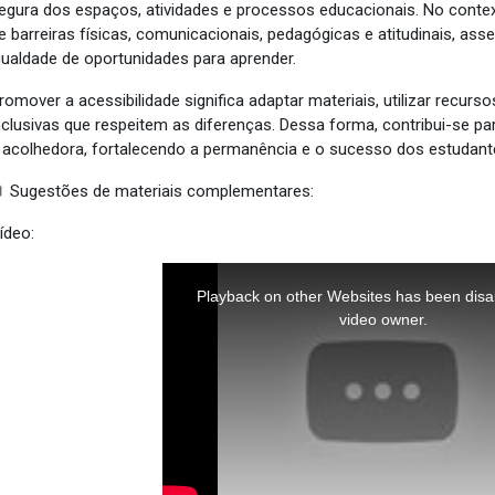
egura dos espaços, atividades e processos educacionais. No contex
e barreiras físicas, comunicacionais, pedagógicas e atitudinais, as
gualdade de oportunidades para aprender.
romover a acessibilidade significa adaptar materiais, utilizar recur
nclusivas que respeitem as diferenças. Dessa forma, contribui-se pa
 acolhedora, fortalecendo a permanência e o sucesso dos estudant
 Sugestões de materiais complementares:
ídeo:
This
is
a
Playback on other Websites has been disa
modal
window.
video owner.