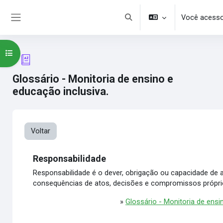
Ir para o conteúdo principal
Você acesso
Alternar entrada de pesquisa
Painel lateral
Abrir índice do curso
Glossário - Monitoria de ensino e
educação inclusiva.
Voltar
Responsabilidade
Responsabilidade é o dever, obrigação ou capacidade de 
consequências de atos, decisões e compromissos próprio
»
Glossário - Monitoria de ensi