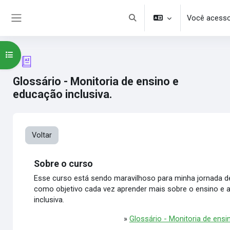
Ir para o conteúdo principal
Você acesso
Alternar entrada de pesquisa
Painel lateral
Abrir índice do curso
Glossário - Monitoria de ensino e
educação inclusiva.
Voltar
Sobre o curso
Esse curso está sendo maravilhoso para minha jornada d
como objetivo cada vez aprender mais sobre o ensino e a
inclusiva.
»
Glossário - Monitoria de ensi