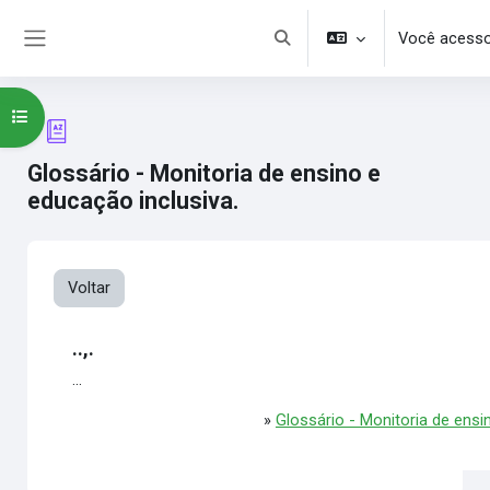
Ir para o conteúdo principal
Você acesso
Alternar entrada de pesquisa
Painel lateral
Abrir índice do curso
Glossário - Monitoria de ensino e
educação inclusiva.
Voltar
..,.
...
»
Glossário - Monitoria de ensi