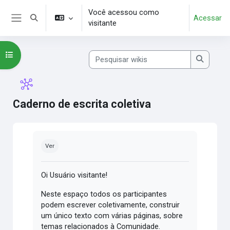
Ir para o conteúdo principal
Você acessou como
Acessar
Alternar entrada de pesquisa
visitante
Painel lateral
Abrir índice do curso
Pesquisar wikis
Pesquisa
Caderno de escrita coletiva
Condições de conclusão
Ver
Oi Usuário visitante!
Neste espaço todos os participantes
podem escrever coletivamente, construir
um único texto com várias páginas, sobre
temas relacionados à Comunidade.