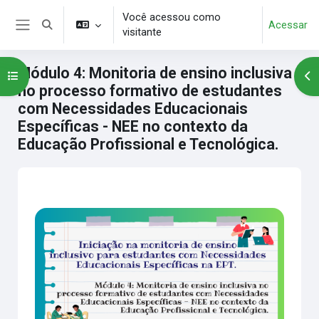
Ir para o conteúdo principal
Você acessou como
Acessar
Alternar entrada de pesquisa
visitante
Painel lateral
Módulo 4: Monitoria de ensino inclusiva
Abrir índice do curso
Abr
no processo formativo de estudantes
com Necessidades Educacionais
Específicas - NEE no contexto da
Educação Profissional e Tecnológica.
Blocos
Contorno da seção