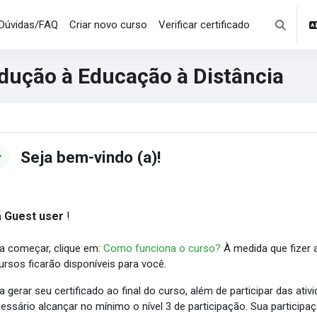
Dúvidas/FAQ
Criar novo curso
Verificar certificado
Toggle se
odução à Educação à Distância
cks
ction outline
Seja bem-vindo (a)!
á Guest user
!
a começar, clique em:
Como funciona o curso?
À medida que fizer a
ursos ficarão disponíveis para você.
a gerar seu certificado ao final do curso, além de participar das ativ
essário alcançar no mínimo o nível 3 de participação. Sua particip