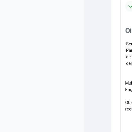
Oi
Seu
Par
de
de
Mui
Faç
Obs
req