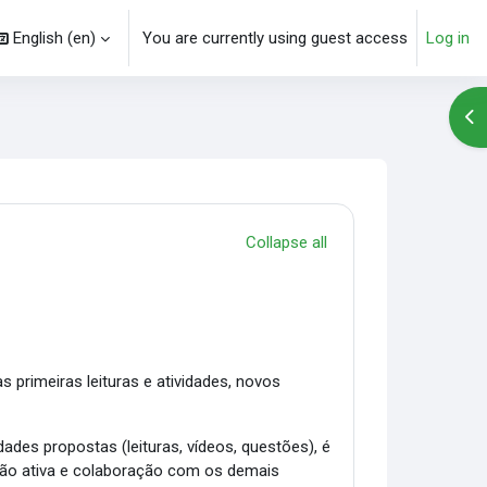
English ‎(en)‎
You are currently using guest access
Log in
arch input
Op
Collapse all
s primeiras leituras e atividades, novos
idades propostas (leituras, vídeos, questões), é
ação ativa e colaboração com os demais