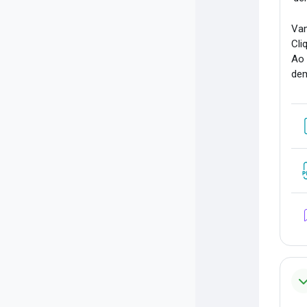
Vam
Cli
Ao 
dem