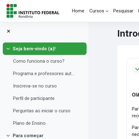
Skip to main content
Home
Cursos
Pesquisar
Intr
Seja bem-vindo (a)!
Collapse
Blo
Se
Como funciona o curso?
Programa e professores autores
Inscreva-se no curso
Ol
Perfil de participante
Par
Perguntas ao iniciar o curso
rec
Plano de Ensino
Par
nec
Para começar
Collapse