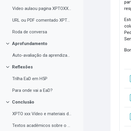
par
res
Video aulaou pagina XPTOXXXX
Est
URL ou PDF comentado XPTOXXXXX
col
Roda de conversa
Ped
Sen
Aprofundamento
Collapse
Bon
Auto-avaliação da aprendizagem
Reflexões
Collapse
Trilha EaD em H5P
Para onde vai a EaD?
Conclusão
Collapse
XPTO xxx Vídeo e materiais de leitura complementar
Textos acadêmicos sobre o curso (para aprofundamento opcional)