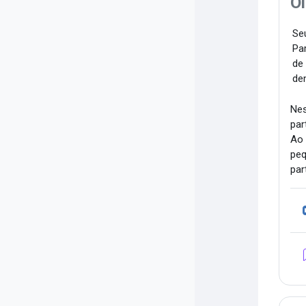
Oi
Seu
Par
de
de
Nes
par
Ao 
peq
par