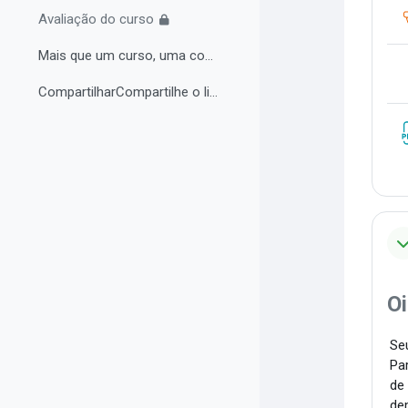
Avaliação do curso
Mais que um curso, uma comunidade de aprendizagem!...
CompartilharCompartilhe o link do curso em suas re...
Oi
Seu
Par
de
de