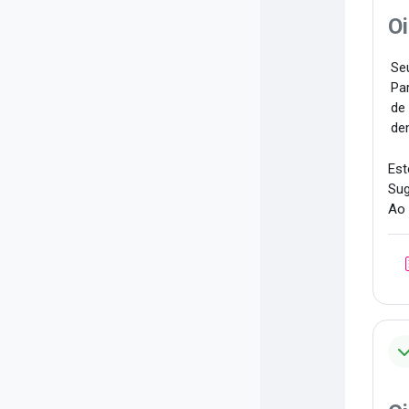
Oi
Seu
Par
de
de
Est
Sug
Ao 