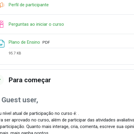
Feedback
Perfil de participante
Checklist
Perguntas ao iniciar o curso
File
Plano de Ensino
PDF
95.7 KB
Para começar
 Guest user,
 nível atual de participação no curso é: .
a ser aprovado no curso, além de participar das atividades avaliativ
 participação. Quanto mais interage, cria, comenta, escreve sua opin
mais, mais ganha pontos.