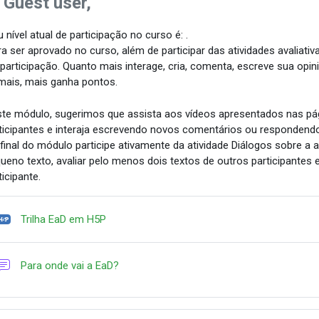
 Guest user,
 nível atual de participação no curso é: .
a ser aprovado no curso, além de participar das atividades avaliativ
 participação. Quanto mais interage, cria, comenta, escreve sua opin
mais, mais ganha pontos.
te módulo, sugerimos que assista aos vídeos apresentados nas pág
ticipantes e interaja escrevendo novos comentários ou respondend
final do módulo
participe ativamente da atividade Diálogos sobre a
ueno texto, avaliar pelo menos dois textos de outros participantes
ticipante.
Trilha EaD em H5P
Forum
Para onde vai a EaD?