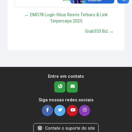
← EMO78 Login Situs Resmi Terbaru & Link
Terpercaya 2025
Grab333 Biz →
Entre em contato
Siga nossas redes sociais
Contate o suporte do site