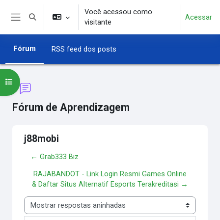
Ir para o conteúdo principal
Você acessou como
Acessar
Alternar entrada de pesquisa
visitante
Painel lateral
Fórum
RSS feed dos posts
Abrir índice do curso
Fórum de Aprendizagem
j88mobi
← Grab333 Biz
RAJABANDOT - Link Login Resmi Games Online
& Daftar Situs Alternatif Esports Terakreditasi →
Modo de visualização