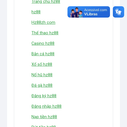
Trang chủ hz88
hz88
Hz88zh com
Thể thao hz88
Casino hz88
Bắn cá hz88
Xổ số hz88
Nổ hũ hz88
Đá gà hz88
Đăng ký hz88
Đăng nhập hz88
Nạp tiền hz88