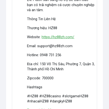
bạn có trải nghiệm cá cược chuyên nghiệp
và an tâm.
Thông Tin Liên Hệ
Thương hiệu: HZ88
Website:
https://hz88zh.com/
Email: support@hz88zh.com
Hotline: 0948 731 256
Địa chỉ: 150 Võ Thị Sáu, Phường 7, Quận 3,
Thành phố Hồ Chí Minh
Zipcode: 700000
Hashtags
#HZ88 #HZ88casino #slotgameHZ88
#nhacaiHZ88 #dangkyHZ88