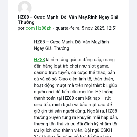
HZ88 – Cược Mạnh, Đổi Vận May,Rinh Ngay Giải
Número de respostas: 0
Thưởng
por
com Hz88zh
-
quarta-feira, 5 nov. 2025, 12:51
HZ88 – Cược Mạnh, Đổi Vận May,Rinh
Ngay Giải Thưởng
HZ88
là nền tảng giải trí đẳng cấp, mang
đến hàng loạt trò chơi như slot game,
casino trực tuyến, cá cược thể thao, bắn
cá và xổ số. Giao diện tinh tế, thân thiện,
hoạt động mượt mà trên mọi thiết bị, giúp
người chơi dễ tiếp cận mọi lúc. Hệ thống
thanh toán tại HZ88 cam kết nạp – rút
siêu tốc, minh bạch và bảo mật cao để
giữ gìn tài sản người dùng. Ngoài ra, HZ88
thường xuyên tung ra khuyến mãi hấp dẫn,
thưởng tân thủ và ưu đãi định kỳ nhằm tối
ưu lợi ích cho thành viên. Đội ngũ CSKH
24/7 luôn sẵn sàng hỗ trợ để đảm bảo