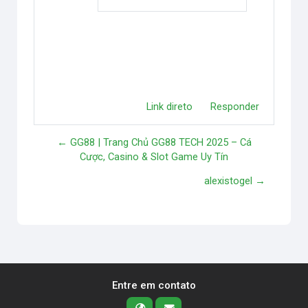
Link direto
Responder
← GG88 | Trang Chủ GG88 TECH 2025 – Cá
Cược, Casino & Slot Game Uy Tín
alexistogel →
Entre em contato