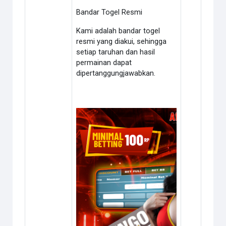
Bandar Togel Resmi
Kami adalah bandar togel
resmi yang diakui, sehingga
setiap taruhan dan hasil
permainan dapat
dipertanggungjawabkan.