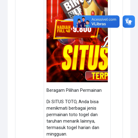
Beragam Pilihan Permainan
Di SITUS TOTO, Anda bisa
menikmati berbagai jenis
permainan toto togel dan
taruhan menarik lainnya,
termasuk togel harian dan
mingguan.