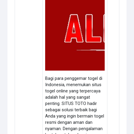
Bagi para penggemar togel di
Indonesia, menemukan situs
togel online yang terpercaya
adalah hal yang sangat
penting. SITUS TOTO hadir
sebagai solusi terbaik bagi
Anda yang ingin bermain togel
resmi dengan aman dan
nyaman. Dengan pengalaman