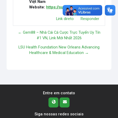
Việt Nam
Website:
https://sunwin20.pink/
Link direto
Responder
← Gem88 – Nhà Cái Cá Cược Trực Tuyến Uy Tín
#1 VN, Link Mới Nhất 2026
LSU Health Foundation New Orleans Advancing
Healthcare & Medical Education →
Entre em contato
Siga nossas redes sociais