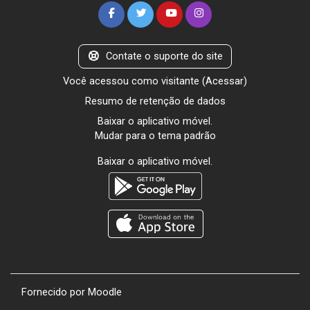
Contate o suporte do site
Você acessou como visitante (
Acessar
)
Resumo de retenção de dados
Baixar o aplicativo móvel.
Mudar para o tema padrão
Baixar o aplicativo móvel.
Fornecido por
Moodle