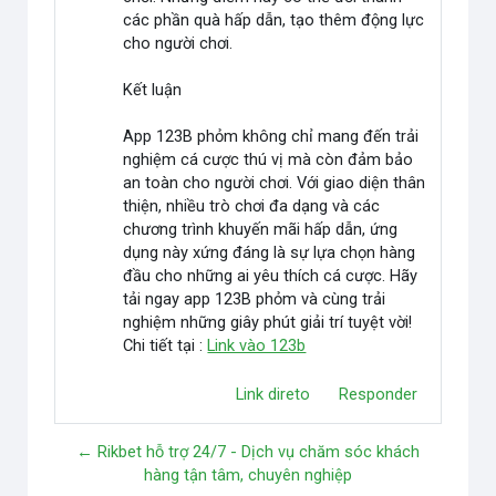
các phần quà hấp dẫn, tạo thêm động lực
cho người chơi.
Kết luận
App 123B phỏm không chỉ mang đến trải
nghiệm cá cược thú vị mà còn đảm bảo
an toàn cho người chơi. Với giao diện thân
thiện, nhiều trò chơi đa dạng và các
chương trình khuyến mãi hấp dẫn, ứng
dụng này xứng đáng là sự lựa chọn hàng
đầu cho những ai yêu thích cá cược. Hãy
tải ngay app 123B phỏm và cùng trải
nghiệm những giây phút giải trí tuyệt vời!
Chi tiết tại :
Link vào 123b
Link direto
Responder
← Rikbet hỗ trợ 24/7 - Dịch vụ chăm sóc khách
hàng tận tâm, chuyên nghiệp