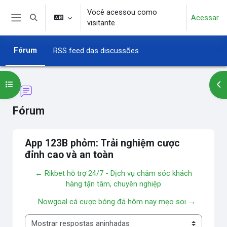
Ir para o conteúdo principal
Você acessou como
Acessar
Alternar entrada de pesquisa
visitante
Painel lateral
Fórum
RSS feed das discussões
Abrir índice do curso
Abr
Fórum
App 123B phỏm: Trải nghiệm cược
đỉnh cao và an toàn
← Rikbet hỗ trợ 24/7 - Dịch vụ chăm sóc khách
hàng tận tâm, chuyên nghiệp
Nowgoal cá cược bóng đá hôm nay mẹo soi →