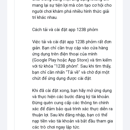
mang lại sự tiện lợi mà còn tạo cơ hội cho
người chơi khám phá nhiều hình thức giải
trí khác nhau.
Cách tải và cài đặt app 123B phỏm
Việc tải và cài đặt app 123B phỏm rất đơn
giản. Bạn chỉ cần truy cập vào cửa hàng
ứng dụng trên điện thoại của mình
(Google Play hoặc App Store) và tìm kiếm
với từ khóa "123B phỏm". Sau khi tìm thấy,
bạn chỉ cần nhấn "Tải về" và chờ đợi một
chút để ứng dụng được cài đặt.
Khi đã cài đặt xong, bạn hãy mở ứng dụng
và thực hiện các bước đăng ký tài khoản.
Đừng quên cung cấp các thông tin chính
xác để đảm bảo quá trình xác thực diễn ra
thuận lợi. Sau khi đăng nhập, bạn có thể
nạp tiền vào tài khoản và bắt đầu tham gia
các trò chơi ngay lập tức.