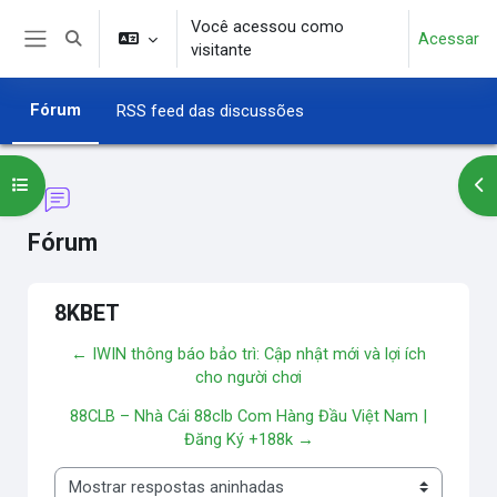
Ir para o conteúdo principal
Você acessou como
Acessar
Alternar entrada de pesquisa
visitante
Painel lateral
Fórum
RSS feed das discussões
Abrir índice do curso
Abr
Fórum
8KBET
← IWIN thông báo bảo trì: Cập nhật mới và lợi ích
cho người chơi
88CLB – Nhà Cái 88clb Com Hàng Đầu Việt Nam |
Đăng Ký +188k →
Modo de visualização