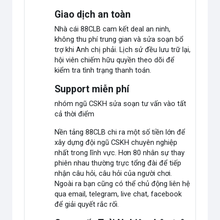
Giao dịch an toàn
Nhà cái 88CLB cam kết deal an ninh,
không thu phí trung gian và sửa soạn bổ
trợ khi Anh chị phải. Lịch sử đều lưu trữ lại,
hội viên chiếm hữu quyền theo dõi để
kiểm tra tình trạng thanh toán.
Support miễn phí
nhóm ngũ CSKH sửa soạn tư vấn vào tất
cả thời điểm
Nền tảng 88CLB chi ra một số tiền lớn để
xây dựng đội ngũ CSKH chuyên nghiệp
nhất trong lĩnh vực. Hơn 80 nhân sự thay
phiên nhau thường trực tổng đài để tiếp
nhận câu hỏi, câu hỏi của người chơi.
Ngoài ra bạn cũng có thể chủ động liên hệ
qua email, telegram, live chat, facebook
để giải quyết rắc rối.