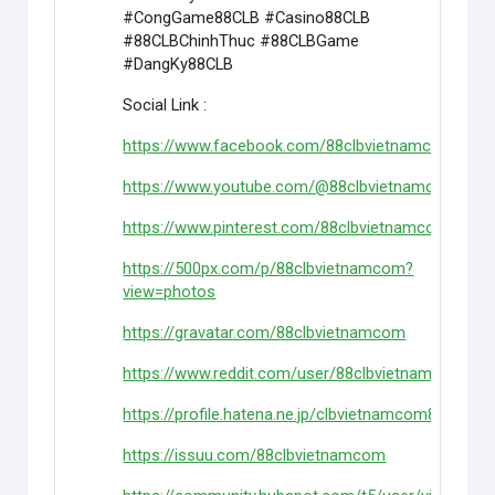
#CongGame88CLB #Casino88CLB
#88CLBChinhThuc #88CLBGame
#DangKy88CLB
Social Link :
https://www.facebook.com/88clbvietnamcom/
https://www.youtube.com/@88clbvietnamcom
https://www.pinterest.com/88clbvietnamcom/
https://500px.com/p/88clbvietnamcom?
view=photos
https://gravatar.com/88clbvietnamcom
https://www.reddit.com/user/88clbvietnamcom/
https://profile.hatena.ne.jp/clbvietnamcom88/profil
https://issuu.com/88clbvietnamcom