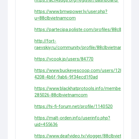
https://act4sdgs.org/register/dashboard/
https://www.bmwpower.lv/user.php?
u=88clbvietnamcom
https://partecipa.poliste.com/profiles/88clbvietna
http://fort-
raevskiy.ru/community/profile/88clbvietnamcom/
https://vcook.jp/users/84770
https://www.buckeyescoop.com/users/128c59b8-
4208-4b6f-9ab6-9f34ecd1f0ad
https://www.blackhatprotools.info/member.php?
285026-88clbvietnamcom
https://hi-fi-forum.net/profile/1140520
https://malt-orden.info/userinfo.php?
uid=455636
https://www.deafvideo.tv/vlogger/88clbvietnamco