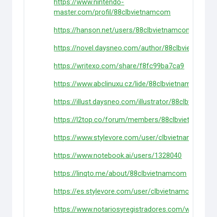
https://www.nintendo-
master.com/profil/88clbvietnamcom
https://hanson.net/users/88clbvietnamcom
https://novel.daysneo.com/author/88clbvietnamc
https://writexo.com/share/f8fc99ba7ca9
https://www.abclinuxu.cz/lide/88clbvietnamcom
https://illust.daysneo.com/illustrator/88clbvietna
https://l2top.co/forum/members/88clbvietnamco
https://www.stylevore.com/user/clbvietnamcom88
https://www.notebook.ai/users/1328040
https://linqto.me/about/88clbvietnamcom
https://es.stylevore.com/user/clbvietnamcom88
https://www.notariosyregistradores.com/web/for