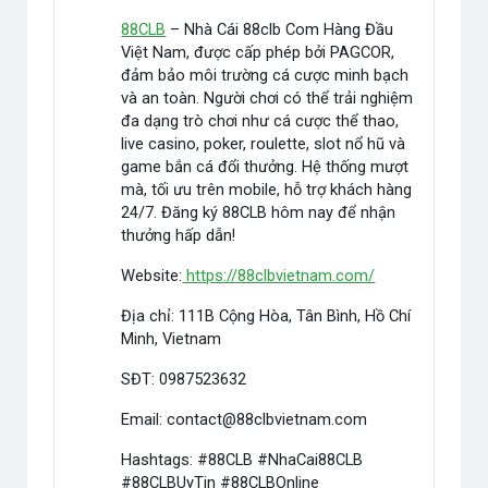
88CLB
– Nhà Cái 88clb Com Hàng Đầu
Việt Nam, được cấp phép bởi PAGCOR,
đảm bảo môi trường cá cược minh bạch
và an toàn. Người chơi có thể trải nghiệm
đa dạng trò chơi như cá cược thể thao,
live casino, poker, roulette, slot nổ hũ và
game bắn cá đổi thưởng. Hệ thống mượt
mà, tối ưu trên mobile, hỗ trợ khách hàng
24/7. Đăng ký 88CLB hôm nay để nhận
thưởng hấp dẫn!
Website:
https://88clbvietnam.com/
Địa chỉ: 111B Cộng Hòa, Tân Bình, Hồ Chí
Minh, Vietnam
SĐT: 0987523632
Email: contact@88clbvietnam.com
Hashtags: #88CLB #NhaCai88CLB
#88CLBUyTin #88CLBOnline