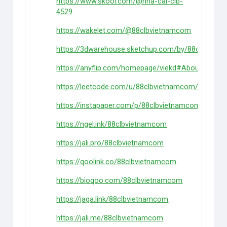
https://www.skool.com/@nha-cai-clb-
4529
https://wakelet.com/@88clbvietnamcom
https://3dwarehouse.sketchup.com/by/88clbviet
https://anyflip.com/homepage/viekd#About
https://leetcode.com/u/88clbvietnamcom/
https://instapaper.com/p/88clbvietnamcom
https://ngel.ink/88clbvietnamcom
https://jali.pro/88clbvietnamcom
https://qoolink.co/88clbvietnamcom
https://bioqoo.com/88clbvietnamcom
https://jaga.link/88clbvietnamcom
https://jali.me/88clbvietnamcom