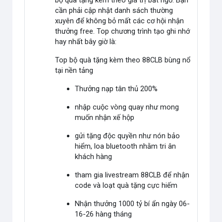
bộ quà tặng kèm theo giá trị bất ngờ. Bạn
cần phải cập nhật danh sách thường
xuyên để không bỏ mất các cơ hội nhận
thưởng free. Top chương trình tạo ghi nhớ
hay nhất bây giờ là:
Top bộ quà tặng kèm theo 88CLB bùng nổ
tại nền tảng
Thưởng nạp tân thủ 200%
nhập cuộc vòng quay như mong
muốn nhận xế hộp
gửi tặng độc quyền như nón bảo
hiểm, loa bluetooth nhằm tri ân
khách hàng
tham gia livestream 88CLB để nhận
code và loạt quà tặng cực hiếm
Nhận thưởng 1000 tỷ bí ẩn ngày 06-
16-26 hàng tháng