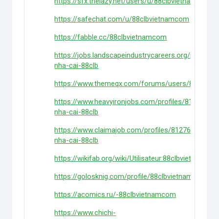
https://sfx.thelazy.net/users/u/88clbvietnamcom/
https://safechat.com/u/88clbvietnamcom
https://fabble.cc/88clbvietnamcom
https://jobs.landscapeindustrycareers.org/profiles
nha-cai-88clb
https://www.themeqx.com/forums/users/88clbvi
https://www.heavyironjobs.com/profiles/8127656-
nha-cai-88clb
https://www.claimajob.com/profiles/8127654-
nha-cai-88clb
https://wikifab.org/wiki/Utilisateur:88clbvietnamco
https://golosknig.com/profile/88clbvietnamcom/
https://acomics.ru/-88clbvietnamcom
https://www.chichi-