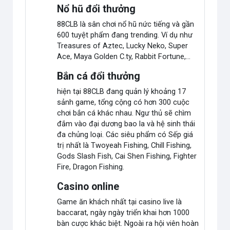
Nổ hũ đổi thưởng
88CLB là sân chơi nổ hũ nức tiếng và gần
600 tuyệt phẩm đang trending. Ví dụ như
Treasures of Aztec, Lucky Neko, Super
Ace, Maya Golden C.ty, Rabbit Fortune,…
Bắn cá đổi thưởng
hiện tại 88CLB đang quản lý khoảng 17
sảnh game, tổng cộng có hơn 300 cuộc
chơi bắn cá khác nhau. Ngư thủ sẽ chìm
đắm vào đại dương bao la và hệ sinh thái
đa chủng loại. Các siêu phẩm có Sếp giá
trị nhất là Twoyeah Fishing, Chill Fishing,
Gods Slash Fish, Cai Shen Fishing, Fighter
Fire, Dragon Fishing.
Casino online
Game ăn khách nhất tại casino live là
baccarat, ngày ngày triển khai hơn 1000
bàn cược khác biệt. Ngoài ra hội viên hoàn