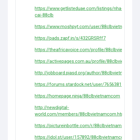
https://www.getlisteduae.com/listings/nha-
cai-88clb
https://www.moshpyt.com/user/88clbvietnamcom
https://pads.zapf.in/s/432GRSRff7
https://theafricavoice.com/profile/88clbvietnamc
https://activepages.com.au/profile/88clbvietnamc
http://jobboard.piasd.org/author/88clbvietnamcom
https://forums.stardock.net/user/7656381
https://homepage.ninja/88clbvietnamcom
http://newdigital-
world.com/members/88clbvietnamcom.html
https://pictureinbottle.com/r/88clbvietnamcom
https://idol.st/user/157892/88clbvietnamcom/