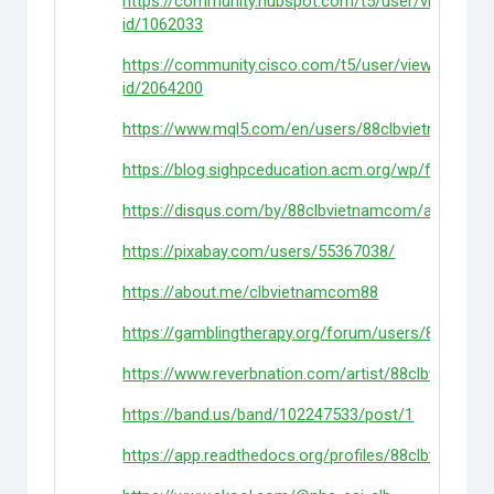
https://community.hubspot.com/t5/user/viewprofil
id/1062033
https://community.cisco.com/t5/user/viewprofilep
id/2064200
https://www.mql5.com/en/users/88clbvietnamcom
https://blog.sighpceducation.acm.org/wp/forums
https://disqus.com/by/88clbvietnamcom/about/
https://pixabay.com/users/55367038/
https://about.me/clbvietnamcom88
https://gamblingtherapy.org/forum/users/88clbvi
https://www.reverbnation.com/artist/88clbvietna
https://band.us/band/102247533/post/1
https://app.readthedocs.org/profiles/88clbvietna