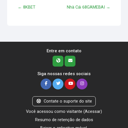
← 8KBET
Nhà Cái 68GAMEBAI →
Entre em contato
Siga nossas redes sociais
Contate o suporte do site
Você acessou como visitante (
Acessar
)
Resumo de retenção de dados
Baixar o aplicativo móvel.