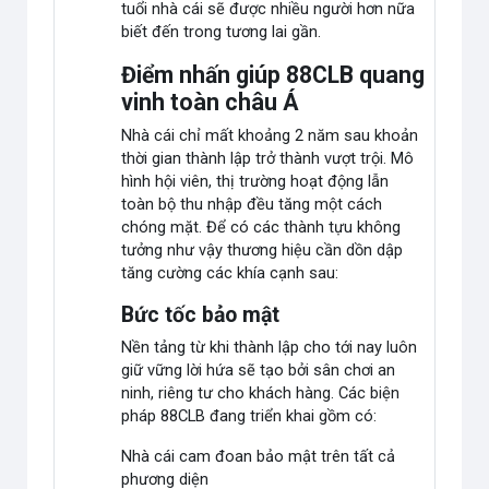
tuổi nhà cái sẽ được nhiều người hơn nữa
biết đến trong tương lai gần.
Điểm nhấn giúp 88CLB quang
vinh toàn châu Á
Nhà cái chỉ mất khoảng 2 năm sau khoản
thời gian thành lập trở thành vượt trội. Mô
hình hội viên, thị trường hoạt động lẫn
toàn bộ thu nhập đều tăng một cách
chóng mặt. Để có các thành tựu không
tưởng như vậy thương hiệu cần dồn dập
tăng cường các khía cạnh sau:
Bức tốc bảo mật
Nền tảng từ khi thành lập cho tới nay luôn
giữ vững lời hứa sẽ tạo bởi sân chơi an
ninh, riêng tư cho khách hàng. Các biện
pháp 88CLB đang triển khai gồm có:
Nhà cái cam đoan bảo mật trên tất cả
phương diện