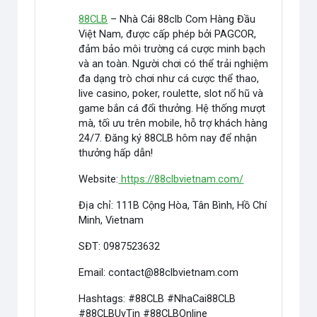
88CLB
– Nhà Cái 88clb Com Hàng Đầu
Việt Nam, được cấp phép bởi PAGCOR,
đảm bảo môi trường cá cược minh bạch
và an toàn. Người chơi có thể trải nghiệm
đa dạng trò chơi như cá cược thể thao,
live casino, poker, roulette, slot nổ hũ và
game bắn cá đổi thưởng. Hệ thống mượt
mà, tối ưu trên mobile, hỗ trợ khách hàng
24/7. Đăng ký 88CLB hôm nay để nhận
thưởng hấp dẫn!
Website:
https://88clbvietnam.com/
Địa chỉ: 111B Cộng Hòa, Tân Bình, Hồ Chí
Minh, Vietnam
SĐT: 0987523632
Email: contact@88clbvietnam.com
Hashtags: #88CLB #NhaCai88CLB
#88CLBUyTin #88CLBOnline