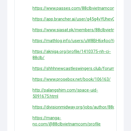
https://www.passes.com/88clbvietnamcom
https://app.brancher.ai/user/q45g4vYUhevC
https://www.siasat.pk/members/88clbvietnamcom
https://mathlog.info/users/uW8BH6x4ooYn2ZVVd
https://akniga.org/profile/1410375-nh-ci-
88clb/
https://shhhnewcastleswingers.club/forums/user
https://www.prosebox.net/book/106163/
http://palangshim.com/space-uid-
5091675.html
https://divisionmidway.org/jobs/author/88clbviet
https://manga-
no.com/@88clbvietnamcom/profile