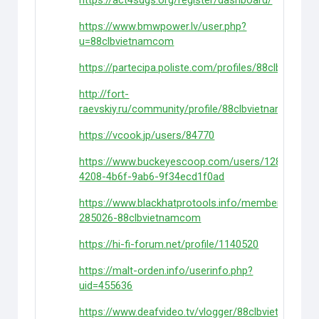
https://act4sdgs.org/register/dashboard/
https://www.bmwpower.lv/user.php?
u=88clbvietnamcom
https://partecipa.poliste.com/profiles/88clbvietna
http://fort-
raevskiy.ru/community/profile/88clbvietnamcom/
https://vcook.jp/users/84770
https://www.buckeyescoop.com/users/128c59b8-
4208-4b6f-9ab6-9f34ecd1f0ad
https://www.blackhatprotools.info/member.php?
285026-88clbvietnamcom
https://hi-fi-forum.net/profile/1140520
https://malt-orden.info/userinfo.php?
uid=455636
https://www.deafvideo.tv/vlogger/88clbvietnamco