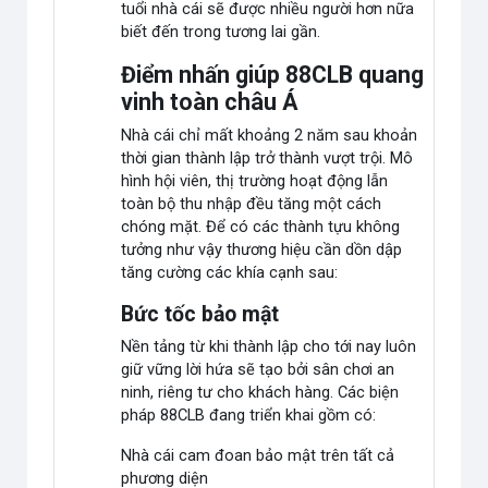
tuổi nhà cái sẽ được nhiều người hơn nữa
biết đến trong tương lai gần.
Điểm nhấn giúp 88CLB quang
vinh toàn châu Á
Nhà cái chỉ mất khoảng 2 năm sau khoản
thời gian thành lập trở thành vượt trội. Mô
hình hội viên, thị trường hoạt động lẫn
toàn bộ thu nhập đều tăng một cách
chóng mặt. Để có các thành tựu không
tưởng như vậy thương hiệu cần dồn dập
tăng cường các khía cạnh sau:
Bức tốc bảo mật
Nền tảng từ khi thành lập cho tới nay luôn
giữ vững lời hứa sẽ tạo bởi sân chơi an
ninh, riêng tư cho khách hàng. Các biện
pháp 88CLB đang triển khai gồm có:
Nhà cái cam đoan bảo mật trên tất cả
phương diện