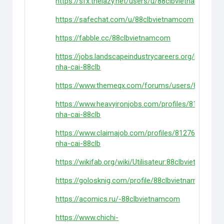
https://sfx.thelazy.net/users/u/88clbvietnamcom/
https://safechat.com/u/88clbvietnamcom
https://fabble.cc/88clbvietnamcom
https://jobs.landscapeindustrycareers.org/profiles
nha-cai-88clb
https://www.themeqx.com/forums/users/88clbvi
https://www.heavyironjobs.com/profiles/8127656-
nha-cai-88clb
https://www.claimajob.com/profiles/8127654-
nha-cai-88clb
https://wikifab.org/wiki/Utilisateur:88clbvietnamco
https://golosknig.com/profile/88clbvietnamcom/
https://acomics.ru/-88clbvietnamcom
https://www.chichi-