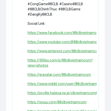
#CongGame88CLB #Casino88CLB
#88CLBChinhThuc #88CLBGame
#DangKy88CLB
Social Link :
https://www.facebook.com/88clbvietnamcom/
https://www.youtube.com/@88clbvietnamcom
https://www.pinterest.com/88clbvietnamcom/
https://500px.com/p/88clbvietnamcom?
view=photos
https://gravatar.com/88clbvietnamcom
https://www.reddit.com/user/88clbvietnamcom/
https://profile.hatena.ne.jp/clbvietnamcom88/profil
https://issuu.com/88clbvietnamcom