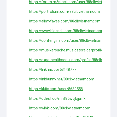
https://forum.m5stack.com/user/88clbvietnamco
https://portfolium.com/88clbvietnamcom
https://allmyfaves.com/88clbvietnamcom
https://www.blockdit.com/88clbvietnamcom
https://confengine.com/user/88clbvietnamcom
https://musikersuche.musicstore.de/profil/
https://expathealthseoul.com/profile/88clbvietna
https://linkmix.co/53148777
https://inkbunny.net/88clbvietnamcom
https://kktix.com/user/8639558
https://odesli.co/mhf85w5jbjpmk
https://wibki.com/88clbvietnamcom