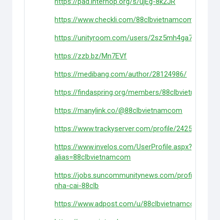
https://pad.interhop.org/s/ujEg-8k2JR
https://www.checkli.com/88clbvietnamcom
https://unityroom.com/users/2sz5mh4ga7uqd3xlvi
https://zzb.bz/Mn7EVf
https://medibang.com/author/28124986/
https://findaspring.org/members/88clbvietnamcom
https://manylink.co/@88clbvietnamcom
https://www.trackyserver.com/profile/242512
https://www.invelos.com/UserProfile.aspx?
alias=88clbvietnamcom
https://jobs.suncommunitynews.com/profiles/812
nha-cai-88clb
https://www.adpost.com/u/88clbvietnamcom/