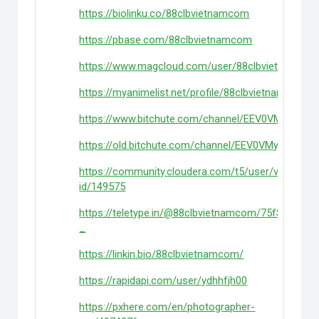
https://biolinku.co/88clbvietnamcom
https://pbase.com/88clbvietnamcom
https://www.magcloud.com/user/88clbvietnamco
https://myanimelist.net/profile/88clbvietnamcom
https://www.bitchute.com/channel/EEV0VMyJmae
https://old.bitchute.com/channel/EEV0VMyJmaeE/
https://community.cloudera.com/t5/user/viewprofi
id/149575
https://teletype.in/@88clbvietnamcom/75fSYHRop
_
https://linkin.bio/88clbvietnamcom/
https://rapidapi.com/user/ydhhfjh00
https://pxhere.com/en/photographer-