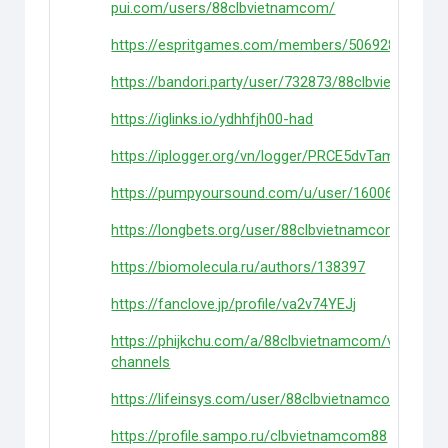
pui.com/users/88clbvietnamcom/
https://espritgames.com/members/50692867/
https://bandori.party/user/732873/88clbvietnamco
https://iglinks.io/ydhhfjh00-had
https://iplogger.org/vn/logger/PRCE5dvTam48/
https://pumpyoursound.com/u/user/1600617
https://longbets.org/user/88clbvietnamcom/
https://biomolecula.ru/authors/138397
https://fanclove.jp/profile/va2v74YEJj
https://phijkchu.com/a/88clbvietnamcom/video-
channels
https://lifeinsys.com/user/88clbvietnamcom
https://profile.sampo.ru/clbvietnamcom88