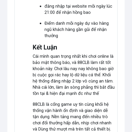
đăng nhập tại website mỗi ngày lúc
21:00 để nhận hồng bao
Điểm danh mỗi ngày dự vào hàng
ngũ khách hàng gần gũi để nhận
thưởng
Kết Luận
Cái mình quan trọng nhất khi chơi online là
bảo mật thông báo, và 88CLB làm rất tốt
khoản này. Chơi lâu nay nay không bao giờ
bị cuộc gọi rác hay lộ dữ liệu cá thể. Khối
hệ thống đăng nhập 2 lớp vô cùng an tâm.
Nhà cái lớn, làm ăn sòng phẳng thì bắt đầu
tồn tại & hiện đại mạnh đc như thế
88CLB là cổng game uy tín cùng khối hệ
thống vận hành ổn định và giao diện dễ
tận dụng. Nền tảng mang đến nhiều trò
chơi đổi thưởng hấp dẫn, nhịp chơi nhanh
và Dùng thử mượt mà trên tất cả thiết bị.