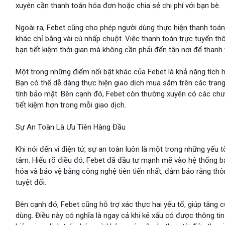
xuyên cần thanh toán hóa đơn hoặc chia sẻ chi phí với bạn bè.
Ngoài ra, Febet cũng cho phép người dùng thực hiện thanh toán 
khác chỉ bằng vài cú nhấp chuột. Việc thanh toán trực tuyến t
bạn tiết kiệm thời gian mà không cần phải đến tận nơi để thanh 
Một trong những điểm nổi bật khác của Febet là khả năng tích h
Bạn có thể dễ dàng thực hiện giao dịch mua sắm trên các trang
tính bảo mật. Bên cạnh đó, Febet còn thường xuyên có các chư
tiết kiệm hơn trong mỗi giao dịch.
Sự An Toàn Là Ưu Tiên Hàng Đầu
Khi nói đến ví điện tử, sự an toàn luôn là một trong những yế
tâm. Hiểu rõ điều đó, Febet đã đầu tư mạnh mẽ vào hệ thống 
hóa và bảo vệ bằng công nghệ tiên tiến nhất, đảm bảo rằng thô
tuyệt đối.
Bên cạnh đó, Febet cũng hỗ trợ xác thực hai yếu tố, giúp tăng
dùng. Điều này có nghĩa là ngay cả khi kẻ xấu có được thông t