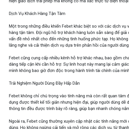
hiện giao dịch trái phép mà không có mã xác thực từ điện thoại
Dịch Vụ Khách Hàng Tận Tâm
Một trong những điều khiến Febet khác biệt so với các dịch vụ 
hàng tận tâm. Đội ngũ hỗ trợ khách hàng luôn sẵn sàng để giả
vấn đề nhỏ nhất cho đến những tình huống phức tạp. Họ không
lắng nghe và cải thiện dịch vụ dựa trên phản hồi của người dùng
Febet cũng cung cấp nhiều kênh hỗ trợ khác nhau, bao gồm chat t
dàng tiếp cận khi cần hỗ trợ. Sự linh hoạt này mang lại cảm giá
mình không bao giờ đơn độc trong hành trình tài chính của mình
Trải Nghiệm Người Dùng Đầy Hấp Dẫn
Febet không chỉ chú trọng vào tính năng mà còn rất quan tâm đ
dụng được thiết kế tối giản nhưng hiện đại, giúp người dùng dễ 
thông tin đều được trình bày rõ ràng, giúp bạn nhanh chóng nắm 
Ngoài ra, Febet cũng thường xuyên cập nhật các tính năng mới
dùng. Họ không ngừng cải tiến và mở rộng các dịch vụ, từ than