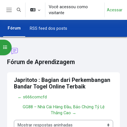
Ir para o conteúdo principal
Você acessou como
Acessar
Alternar entrada de pesquisa
visitante
Painel lateral
Fórum
RSS feed dos posts
Abrir índice do curso
Fórum de Aprendizagem
Japritoto : Bagian dari Perkembangan
Bandar Togel Online Terbaik
← s666comcfd
GG88 – Nhà Cái Hàng Đầu, Bảo Chứng Tỷ Lệ
Thắng Cao →