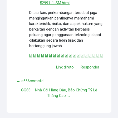
52991-1-SM.html
Di sisi lain, perkembangan tersebut juga
mengingatkan pentingnya memahami
karakteristik, risiko, dan aspek hukum yang
berkaitan dengan aktivitas berbasis
peluang agar penggunaan teknologi dapat
dilakukan secara lebih bijak dan
bertanggung jawab.
bl
bl
bl
bl
bl
bl
bl
bl
bl
bl
bl
bl
bl
bl
bl
bl
bl
bl
bl
bl
bl
bl
b
Link direto
Responder
← s666comcfd
GG88 – Nhà Cái Hàng Đầu, Bảo Chứng Tỷ Lệ
Thắng Cao →