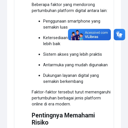
Beberapa faktor yang mendorong
pertumbuhan platform digital antara lain:
Penggunaan smartphone yang
semakin luas
Ketersediaan jaringan internet yang
lebih baik
Sistem akses yang lebih praktis
Antarmuka yang mudah digunakan
Dukungan layanan digital yang
semakin berkembang
Faktor-faktor tersebut turut memengaruhi
pertumbuhan berbagai jenis platform
online di era modern.
Pentingnya Memahami
Risiko