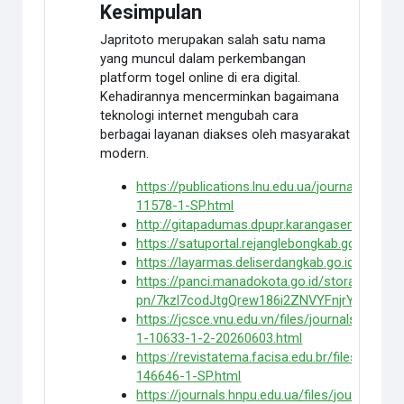
Kesimpulan
Japritoto merupakan salah satu nama
yang muncul dalam perkembangan
platform togel online di era digital.
Kehadirannya mencerminkan bagaimana
teknologi internet mengubah cara
berbagai layanan diakses oleh masyarakat
modern.
https://publications.lnu.edu.ua/journals/file
11578-1-SP.html
http://gitapadumas.dpupr.karangasemkab.go
https://satuportal.rejanglebongkab.go.id/
https://layarmas.deliserdangkab.go.id/media/fi
https://panci.manadokota.go.id/storage/file-
pn/7kzl7codJtgQrew186i2ZNVYFnjrYmbQqc0
https://jcsce.vnu.edu.vn/files/journals/1/ar
1-10633-1-2-20260603.html
https://revistatema.facisa.edu.br/files/journ
146646-1-SP.html
https://journals.hnpu.edu.ua/files/journals/