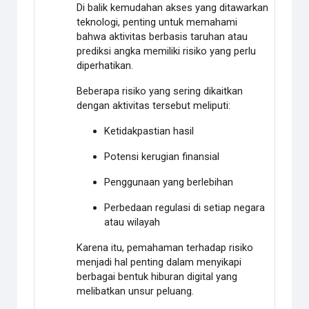
Di balik kemudahan akses yang ditawarkan
teknologi, penting untuk memahami
bahwa aktivitas berbasis taruhan atau
prediksi angka memiliki risiko yang perlu
diperhatikan.
Beberapa risiko yang sering dikaitkan
dengan aktivitas tersebut meliputi:
Ketidakpastian hasil
Potensi kerugian finansial
Penggunaan yang berlebihan
Perbedaan regulasi di setiap negara
atau wilayah
Karena itu, pemahaman terhadap risiko
menjadi hal penting dalam menyikapi
berbagai bentuk hiburan digital yang
melibatkan unsur peluang.