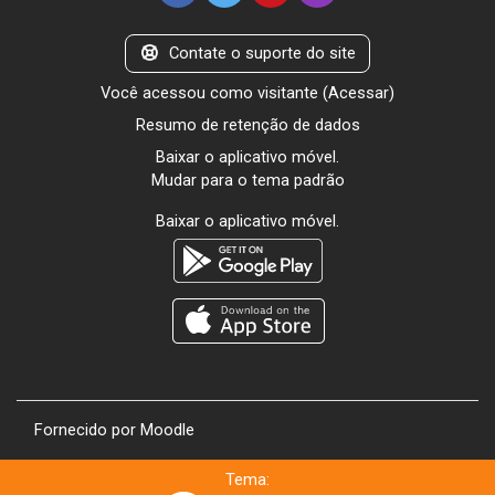
Contate o suporte do site
Você acessou como visitante (
Acessar
)
Resumo de retenção de dados
Baixar o aplicativo móvel.
Mudar para o tema padrão
Baixar o aplicativo móvel.
Fornecido por
Moodle
Tema: