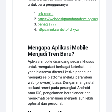
untuk para penggunanya.
link resmi
https://webdesignandappdevelopment.com/
bahagia777
https://linksantoto4d.xyz/
Mengapa Aplikasi Mobile
Menjadi Tren Baru?
Aplikasi mobile dirancang secara khusus
untuk mengatasi berbagai keterbatasan
yang biasanya ditemui ketika pengguna
mengakses platform melalui peramban
web (browser) biasa. Dengan menginstal
aplikasi resmi pada perangkat Android
atau iOS, pengalaman berselancar dan
menikmati permainan menjadi jauh lebih
optimal dan personal.