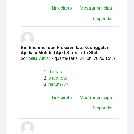
Link direto
Mostrar principal
Responder
Re: Efisiensi dan Fleksibilitas: Keunggulan
Em resposta à bella yuniar
Aplikasi Mobile (Apk) Situs Toto Slot
por
bella yuniar
-
quarta-feira, 24 jun. 2026, 15:59
dumas
situs toto
harum777
Link direto
Mostrar principal
Responder