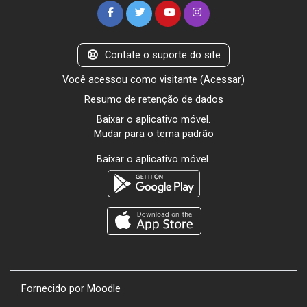
Contate o suporte do site
Você acessou como visitante (
Acessar
)
Resumo de retenção de dados
Baixar o aplicativo móvel.
Mudar para o tema padrão
Baixar o aplicativo móvel.
Fornecido por
Moodle