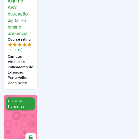
ANP no
AVA:
educação
digital no
ensino
presencial
Course rating
:
5.0
(9)
Campus
Vinculado -
Indicadores de
Extensão
:
Porto Velho
Zona Norte
Competências Digitais para aprendizagem e cidadania
Ciências
Humanas