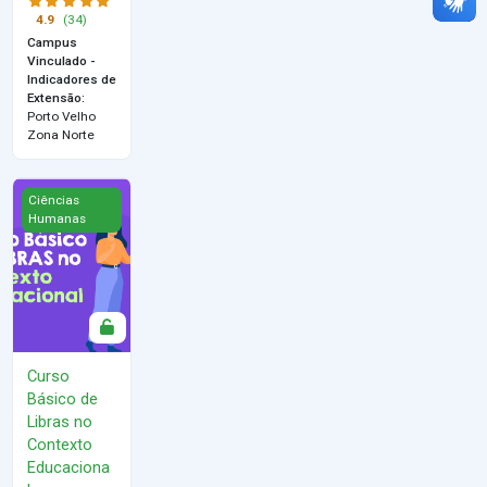
4.9
(34)
Campus
Vinculado -
Indicadores de
Extensão
:
Porto Velho
Zona Norte
Curso Básico de Libras no Contexto Educacional
Ciências
Humanas
Curso
Básico de
Libras no
Contexto
Educaciona