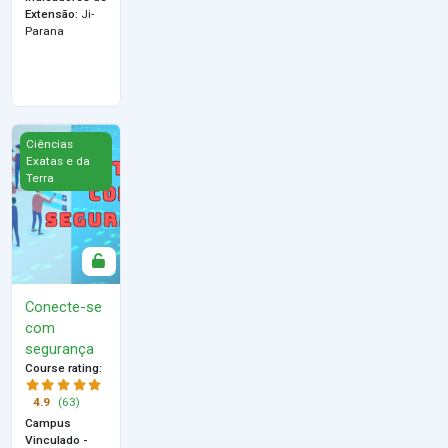
Extensão
:
Ji-
Parana
Conecte-se com segurança
Ciências
Exatas e da
Terra
Conecte-se
com
segurança
Course rating
:
4.9
(63)
Campus
Vinculado -