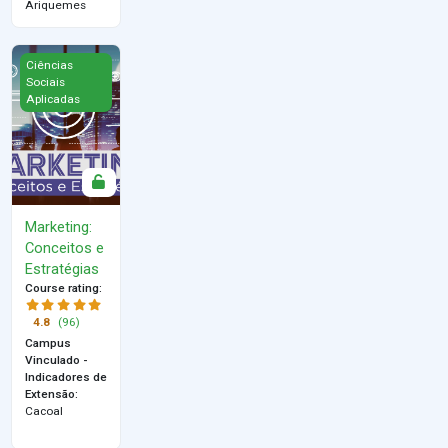
Ariquemes
Marketing: Conceitos e Estratégias
Ciências
Sociais
Aplicadas
Marketing:
Conceitos e
Estratégias
Course rating
:
4.8
(96)
Campus
Vinculado -
Indicadores de
Extensão
:
Cacoal