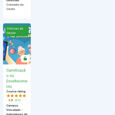
Extensão
:
Colorado do
Oeste
Gamificação no Envelhecimento
Ciências da
Saúde
Gamificaçã
o no
Envelhecime
nto
Course rating
:
4.8
(51)
Campus
Vinculado -
Indicadores de