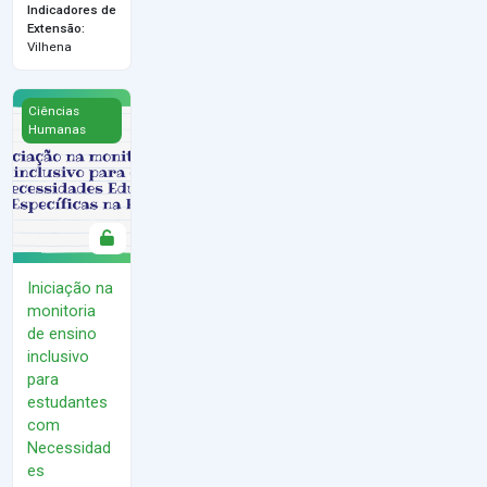
Indicadores de
Extensão
:
Vilhena
Iniciação na monitoria de ensino inclusivo para estudantes com
Ciências
Humanas
Iniciação na
monitoria
de ensino
inclusivo
para
estudantes
com
Necessidad
es