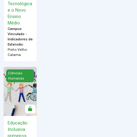
Tecnológica
e o Novo
Ensino
Médio
Campus
Vinculado -
Indicadores de
Extensão
:
Porto Velho
Calama
Educação Inclusiva: primeiros passos
Ciências
Humanas
Educação
Inclusiva:
primeiros