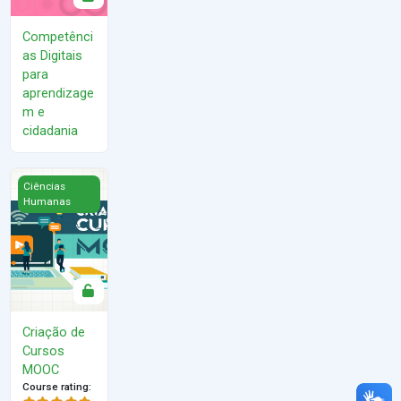
Competênci
as Digitais
para
aprendizage
m e
cidadania
Criação de Cursos MOOC
Ciências
Humanas
Criação de
Cursos
MOOC
Course rating
: