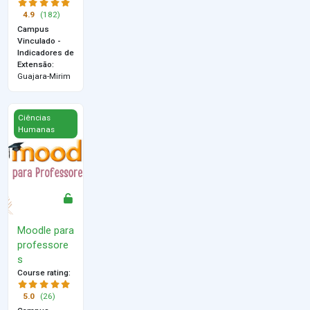
4.9
(182)
Campus
Vinculado -
Indicadores de
Extensão
:
Guajara-Mirim
Moodle para professores
Ciências
Humanas
Moodle para
professore
s
Course rating
:
5.0
(26)