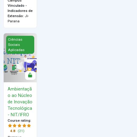
Campus
Vinculado -
Indicadores de
Extensão
:
Ji-
Parana
Ambientação ao Núcleo de Inovação Tecnológica - NIT/IFRO
Ciências
Sociais
Aplicadas
Ambientaçã
o ao Núcleo
de Inovação
Tecnológica
- NIT/IFRO
Course rating
:
4.8
(21)