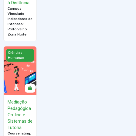
à Distância
Campus
Vinculado -
Indicadores de
Extensão
:
Porto Velho
Zona Norte
Mediação Pedagógica On-line e Sistemas de Tutoria
Ciências
Humanas
Mediação
Pedagógica
On-line e
Sistemas de
Tutoria
Course rating
: