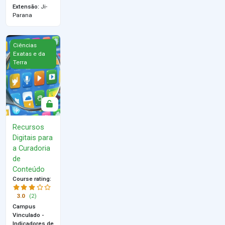
Extensão
:
Ji-
Parana
Recursos Digitais para a Curadoria de Conteúdo
Ciências
Exatas e da
Terra
Recursos
Digitais para
a Curadoria
de
Conteúdo
Course rating
:
3.0
(2)
Campus
Vinculado -
Indicadores de