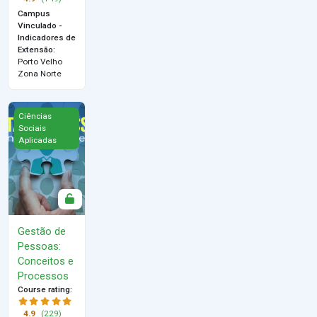
Campus
Vinculado -
Indicadores de
Extensão
:
Porto Velho
Zona Norte
Gestão de Pessoas: Conceitos e Processos
Ciências
Sociais
Aplicadas
Gestão de
Pessoas:
Conceitos e
Processos
Course rating
:
4.9
(229)