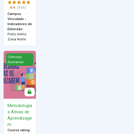
4.9
(151)
Campus
Vinculado -
Indicadores de
Extensão
:
Porto Velho
Zona Norte
Metodologias Ativas de Aprendizagem
Ciências
Humanas
Metodologia
s Ativas de
Aprendizage
m
Course rating
: