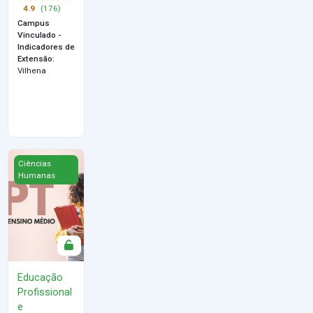
4.9
(176)
Campus
Vinculado -
Indicadores de
Extensão
:
Vilhena
Educação Profissional e Tecnológica e o Novo Ensino Médio
Ciências
Humanas
Educação
Profissional
e