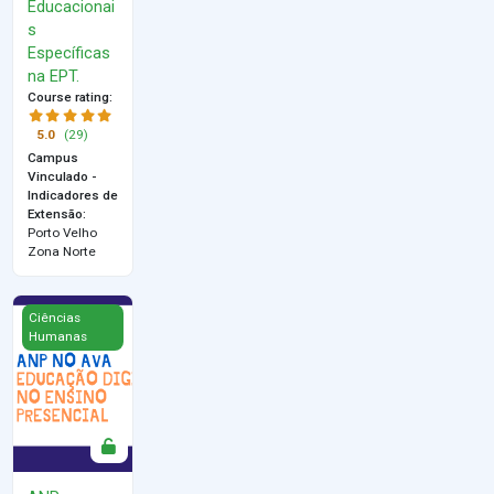
Educacionai
s
Específicas
na EPT.
Course rating
:
5.0
(29)
Campus
Vinculado -
Indicadores de
Extensão
:
Porto Velho
Zona Norte
ANP no AVA: educação digital no ensino presencial
Ciências
Humanas