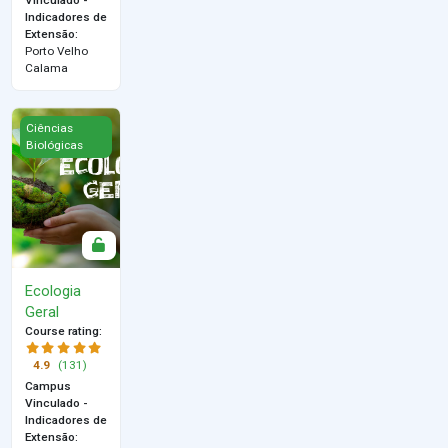
Indicadores de
Extensão
:
Porto Velho
Calama
Ecologia Geral
Ciências
Biológicas
Ecologia
Geral
Course rating
:
4.9
(131)
Campus
Vinculado -
Indicadores de
Extensão
: