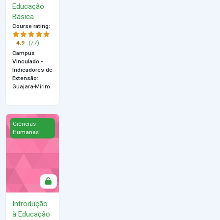
Educação
Básica
Course rating
:
4.9
(77)
Campus
Vinculado -
Indicadores de
Extensão
:
Guajara-Mirim
Introdução à Educação à Distância
Ciências
Humanas
Introdução
à Educação