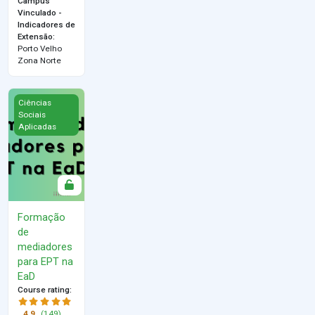
Campus
Vinculado -
Indicadores de
Extensão
:
Porto Velho
Zona Norte
Formação de mediadores para EPT na EaD
Ciências
Sociais
Aplicadas
Formação
de
mediadores
para EPT na
EaD
Course rating
:
4.9
(149)