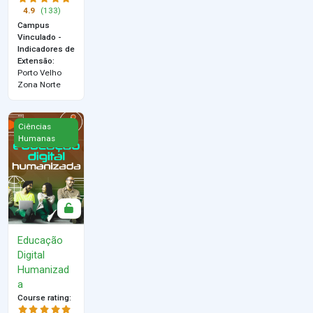
4.9
(133)
Campus
Vinculado -
Indicadores de
Extensão
:
Porto Velho
Zona Norte
Educação Digital Humanizada
Ciências
Humanas
Educação
Digital
Humanizad
a
Course rating
: