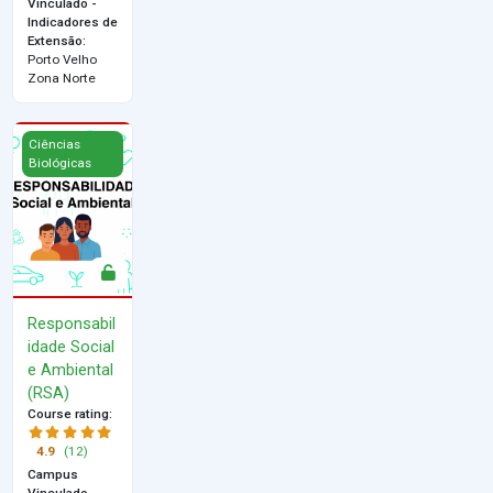
Vinculado -
Indicadores de
Extensão
:
Porto Velho
Zona Norte
Responsabilidade Social e Ambiental (RSA)
Ciências
Biológicas
Responsabil
idade Social
e Ambiental
(RSA)
Course rating
:
4.9
(12)
Campus
Vinculado -