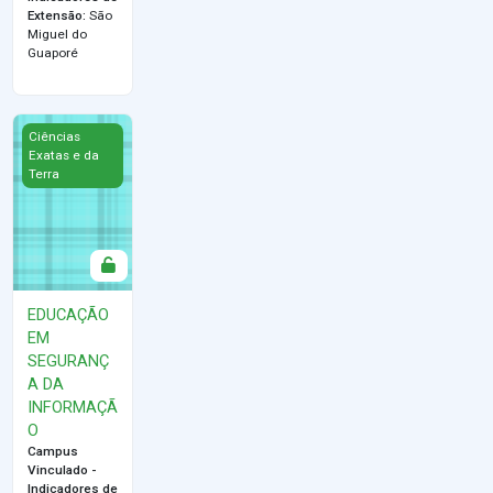
Extensão
:
São
Miguel do
Guaporé
EDUCAÇÃO EM SEGURANÇA DA INFORMAÇÃO
Ciências
Exatas e da
Terra
EDUCAÇÃO
EM
SEGURANÇ
A DA
INFORMAÇÃ
O
Campus
Vinculado -
Indicadores de