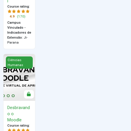
l
Course rating
:
4.9
(170)
Campus
Vinculado -
Indicadores de
Extensão
:
Ji-
Parana
Desbravando o Moodle
Ciências
Humanas
Desbravand
o o
Moodle
Course rating
: