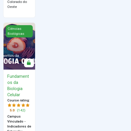
Colorado do
Oeste
Fundamentos da Biologia Celular
Ciências
Biológicas
Fundament
os da
Biologia
Celular
Course rating
:
5.0
(142)
Campus
Vinculado -
Indicadores de