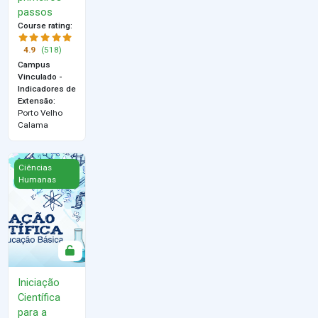
passos
Course rating
:
4.9
(518)
Campus
Vinculado -
Indicadores de
Extensão
:
Porto Velho
Calama
Iniciação Científica para a Educação Básica
Ciências
Humanas
Iniciação
Científica
para a