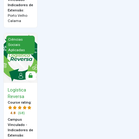
Indicadores de
Extensão
:
Porto Velho
Calama
Logística Reversa
Ciências
Sociais
Aplicadas
Logística
Reversa
Course rating
:
4.8
(68)
Campus
Vinculado -
Indicadores de
Extensão
: