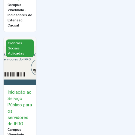
Campus
Vinculado -
Indicadores de
Extensão
:
Cacoal
Iniciação ao Serviço Público para os servidores do IFRO
Ciências
Sociais
Aplicadas
Iniciação ao
Serviço
Público para
os
servidores
do IFRO
Campus
Vinculado -