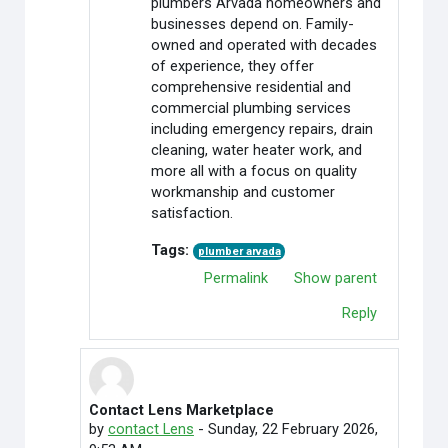
plumbers Arvada homeowners and
businesses depend on. Family-
owned and operated with decades
of experience, they offer
comprehensive residential and
commercial plumbing services
including emergency repairs, drain
cleaning, water heater work, and
more all with a focus on quality
workmanship and customer
satisfaction.
Tags:
plumber arvada
Permalink
Show parent
Reply
Contact Lens Marketplace
In reply to Credit Cardoffers
by
contact Lens
-
Sunday, 22 February 2026,