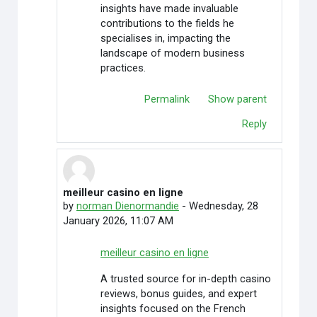
insights have made invaluable
contributions to the fields he
specialises in, impacting the
landscape of modern business
practices.
Permalink
Show parent
Reply
meilleur casino en ligne
In reply to Credit Cardoffers
by
norman Dienormandie
-
Wednesday, 28
January 2026, 11:07 AM
meilleur casino en ligne
A trusted source for in-depth casino
reviews, bonus guides, and expert
insights focused on the French