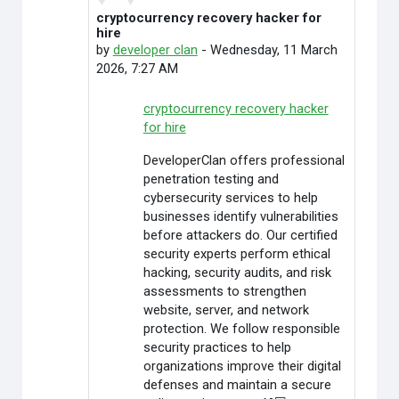
cryptocurrency recovery hacker for
In reply to cambrilearn school
hire
by
developer clan
-
Wednesday, 11 March
2026, 7:27 AM
cryptocurrency recovery hacker
for hire
DeveloperClan offers professional
penetration testing and
cybersecurity services to help
businesses identify vulnerabilities
before attackers do. Our certified
security experts perform ethical
hacking, security audits, and risk
assessments to strengthen
website, server, and network
protection. We follow responsible
security practices to help
organizations improve their digital
defenses and maintain a secure