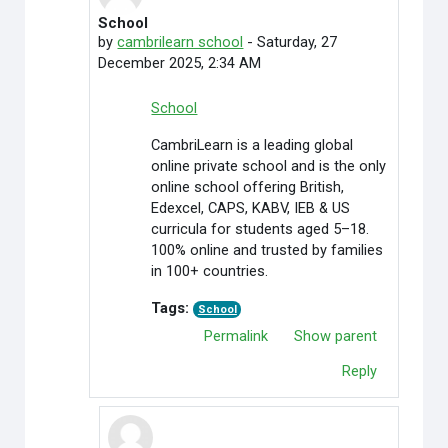
School
In reply to llcra dar
by
cambrilearn school
-
Saturday, 27
December 2025, 2:34 AM
School
CambriLearn is a leading global
online private school and is the only
online school offering British,
Edexcel, CAPS, KABV, IEB & US
curricula for students aged 5–18.
100% online and trusted by families
in 100+ countries.
Tags:
School
Permalink
Show parent
Reply