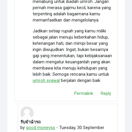
menabung untuk ibadah umroh. Jangan
pernah merasa gajimu kecil, karena yang
terpenting adalah bagaimana kamu
memanfaatkan dan mengelolanya.
Jadikan setiap rupiah yang kamu miliki
sebagai jalan menuju keberkahan hidup,
ketenangan hati, dan mimpi besar yang
ingin diwujudkan. Ingat, bukan besarnya
gaji yang menentukan, tapi kebijaksanaan
dalam mengatur keuanganlah yang akan
membawa kita menuju kehidupan yang
lebih baik. Semoga rencana kamu untuk
umroh syawal
berjalan dengan baik.
Permalink
Reply
รับจำนำรถ
In reply to Halo Muda
by
good moneyss
-
Tuesday, 30 September