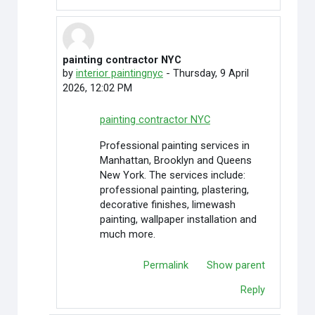
painting contractor NYC
In reply to Credit Cardoffers
by
interior paintingnyc
-
Thursday, 9 April
2026, 12:02 PM
painting contractor NYC
Professional painting services in
Manhattan, Brooklyn and Queens
New York. The services include:
professional painting, plastering,
decorative finishes, limewash
painting, wallpaper installation and
much more.
Permalink
Show parent
Reply