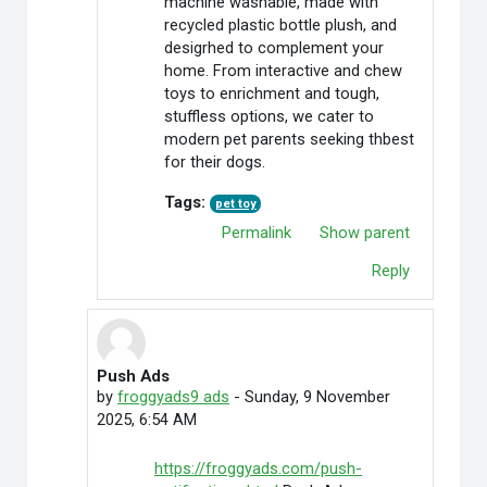
machine washable, made with
recycled plastic bottle plush, and
desigrhed to complement your
home. From interactive and chew
toys to enrichment and tough,
stuffless options, we cater to
modern pet parents seeking thbest
for their dogs.
Tags:
pet toy
Permalink
Show parent
Reply
Push Ads
In reply to Credit Cardoffers
by
froggyads9 ads
-
Sunday, 9 November
2025, 6:54 AM
https://froggyads.com/push-