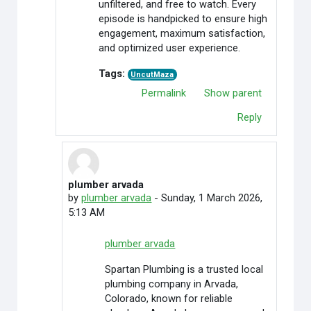
unfiltered, and free to watch. Every
episode is handpicked to ensure high
engagement, maximum satisfaction,
and optimized user experience.
Tags:
UncutMaza
Permalink
Show parent
Reply
plumber arvada
In reply to Webs Series
by
plumber arvada
-
Sunday, 1 March 2026,
5:13 AM
plumber arvada
Spartan Plumbing is a trusted local
plumbing company in Arvada,
Colorado, known for reliable