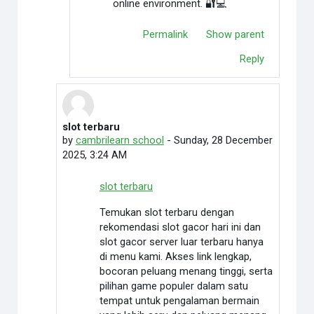
online environment. 🔐💻
Permalink
Show parent
Reply
slot terbaru
In reply to Credit Cardoffers
by
cambrilearn school
-
Sunday, 28 December
2025, 3:24 AM
slot terbaru
Temukan slot terbaru dengan
rekomendasi slot gacor hari ini dan
slot gacor server luar terbaru hanya
di menu kami. Akses link lengkap,
bocoran peluang menang tinggi, serta
pilihan game populer dalam satu
tempat untuk pengalaman bermain