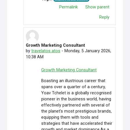
Permalink
Show parent
Reply
Growth Marketing Consultant
In reply to Credit Cardoffers
by
travelatos atos
-
Monday, 5 January 2026,
10:38 AM
Growth Marketing Consultant
Boasting an illustrious career that
spans over a quarter of a century,
Yoav Tchelet is a globally recognised
pioneer in the business world, having
effectively partnered with several of
the planet's most prestigious brands,
equipping them with tools and
strategies that have accelerated their
growth and market dominance.As a