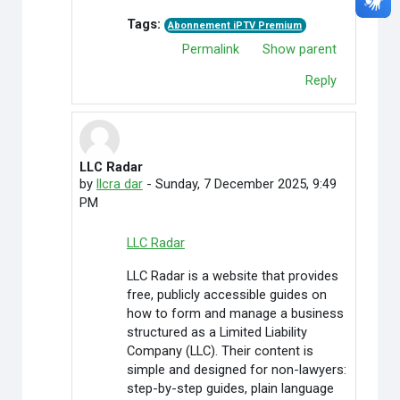
Tags:
Abonnement iPTV Premium
Permalink
Show parent
Reply
LLC Radar
In reply to Credit Cardoffers
by
llcra dar
-
Sunday, 7 December 2025, 9:49
PM
LLC Radar
LLC Radar is a website that provides
free, publicly accessible guides on
how to form and manage a business
structured as a Limited Liability
Company (LLC). Their content is
simple and designed for non-lawyers:
step-by-step guides, plain language