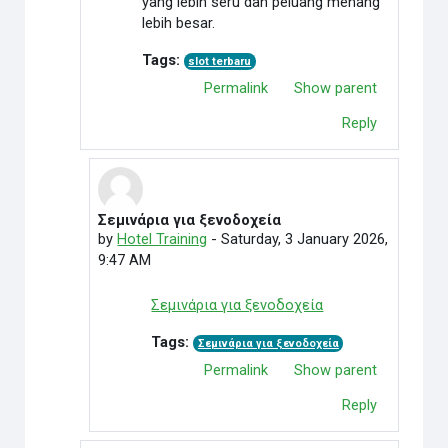
yang lebih seru dan peluang menang
lebih besar.
Tags:
slot terbaru
Permalink
Show parent
Reply
Σεμινάρια για ξενοδοχεία
In reply to cambrilearn school
by
Hotel Training
-
Saturday, 3 January 2026,
9:47 AM
Σεμινάρια για ξενοδοχεία
Tags:
Σεμινάρια για ξενοδοχεία
Permalink
Show parent
Reply