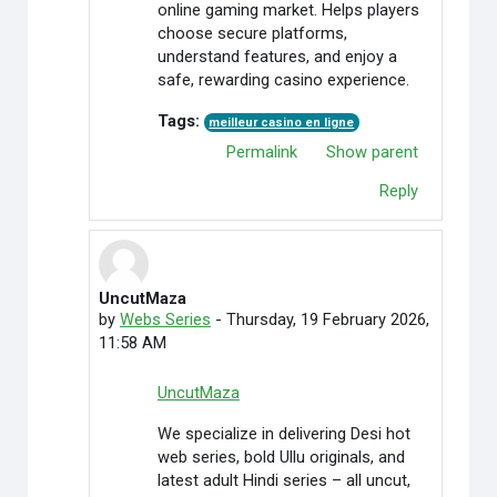
online gaming market. Helps players
choose secure platforms,
understand features, and enjoy a
safe, rewarding casino experience.
Tags:
meilleur casino en ligne
Permalink
Show parent
Reply
UncutMaza
In reply to Credit Cardoffers
by
Webs Series
-
Thursday, 19 February 2026,
11:58 AM
UncutMaza
We specialize in delivering Desi hot
web series, bold Ullu originals, and
latest adult Hindi series – all uncut,