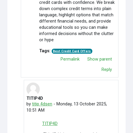
credit cards with confidence. We break
down complex credit terms into plain
language, highlight options that match
different financial needs, and provide
educational tools so you can make
informed decisions without the clutter
or hype
Tags:
Best Credit Card Offers
Permalink
Show parent
Reply
TITIP4D
In reply to Credit Cardoffers
by
titip 4dsen
-
Monday, 13 October 2025,
10:51 AM
TITIP4D