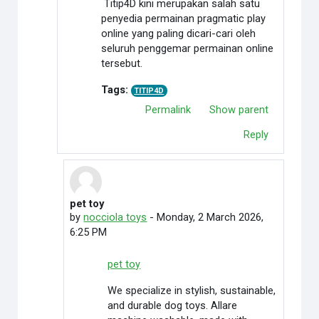
Titip4D kini merupakan salah satu
penyedia permainan pragmatic play
online yang paling dicari-cari oleh
seluruh penggemar permainan online
tersebut.
Tags:
TITIP4D
Permalink
Show parent
Reply
pet toy
In reply to titip 4dsen
by
nocciola toys
-
Monday, 2 March 2026,
6:25 PM
pet toy
We specialize in stylish, sustainable,
and durable dog toys. Allare