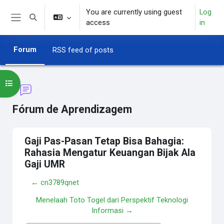
Skip to main content
You are currently using guest
Log
Toggle search input
access
in
Side panel
Forum
RSS feed of posts
Open course index
Fórum de Aprendizagem
Gaji Pas-Pasan Tetap Bisa Bahagia:
Rahasia Mengatur Keuangan Bijak Ala
Gaji UMR
← cn3789qnet
Menelaah Toto Togel dari Perspektif Teknologi
Informasi →