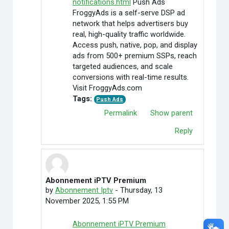
notifications.html
Push Ads
FroggyAds is a self-serve DSP ad
network that helps advertisers buy
real, high-quality traffic worldwide.
Access push, native, pop, and display
ads from 500+ premium SSPs, reach
targeted audiences, and scale
conversions with real-time results.
Visit FroggyAds.com
Tags:
Push Ads
Permalink
Show parent
Reply
Abonnement iPTV Premium
In reply to Credit Cardoffers
by
Abonnement Iptv
-
Thursday, 13
November 2025, 1:55 PM
Abonnement iPTV Premium